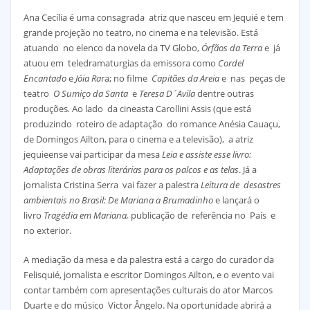
Ana Cecília é uma consagrada atriz que nasceu em Jequié e tem
grande projeção no teatro, no cinema e na televisão. Está
atuando no elenco da novela da TV Globo,
Órfãos da Terra
e
já
atuou em teledramaturgias da emissora como
Cordel
Encantado
e
Jóia Ra
ra; no filme
Capitães da Areia
e nas peças de
teatro
O Sumiço da Santa
e
Teresa D´Avila
dentre outras
produções
.
Ao lado da cineasta Carollini Assis (que está
produzindo roteiro de adaptação do romance Anésia Cauaçu,
de Domingos Ailton, para o cinema e a televisão), a atriz
jequieense vai participar da mesa
Leia e assiste esse livro:
Adaptações de obras literárias para os palcos e as telas
. Já a
jornalista Cristina Serra vai fazer a palestra
Leitura de desastres
ambientais no Brasil: De Mariana a Brumadinho
e lançará o
livro
Tragédia em Mariana,
publicação de
referência no País e
no exterior.
A mediação da mesa e da palestra está a cargo do curador da
Felisquié, jornalista e escritor Domingos Ailton, e o evento vai
contar também com apresentações culturais do ator Marcos
Duarte e do músico Victor Ângelo. Na oportunidade abrirá a