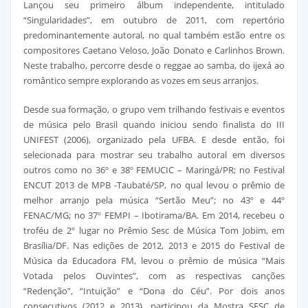
Lançou seu primeiro álbum independente, intitulado
“Singularidades”, em outubro de 2011, com repertório
predominantemente autoral, no qual também estão entre os
compositores Caetano Veloso, João Donato e Carlinhos Brown.
Neste trabalho, percorre desde o reggae ao samba, do ijexá ao
romântico sempre explorando as vozes em seus arranjos.
Desde sua formação, o grupo vem trilhando festivais e eventos
de música pelo Brasil quando iniciou sendo finalista do III
UNIFEST (2006), organizado pela UFBA. E desde então, foi
selecionada para mostrar seu trabalho autoral em diversos
outros como no 36º e 38º FEMUCIC – Maringá/PR; no Festival
ENCUT 2013 de MPB -Taubaté/SP, no qual levou o prêmio de
melhor arranjo pela música “Sertão Meu”; no 43º e 44º
FENAC/MG; no 37º FEMPI – Ibotirama/BA. Em 2014, recebeu o
troféu de 2º lugar no Prêmio Sesc de Música Tom Jobim, em
Brasília/DF. Nas edições de 2012, 2013 e 2015 do Festival de
Música da Educadora FM, levou o prêmio de música “Mais
Votada pelos Ouvintes”, com as respectivas canções
“Redenção”, “Intuição” e “Dona do Céu”. Por dois anos
consecutivos (2012 e 2013), participou da Mostra SESC de